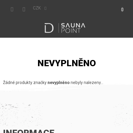
Přejít
NÁKUP
na
CZK
obsah
KOŠÍK
NEVYPLNĚNO
Žádné produkty značky
nevyplněno
nebyly nalezeny...
Z
Á
P
INFORMACE