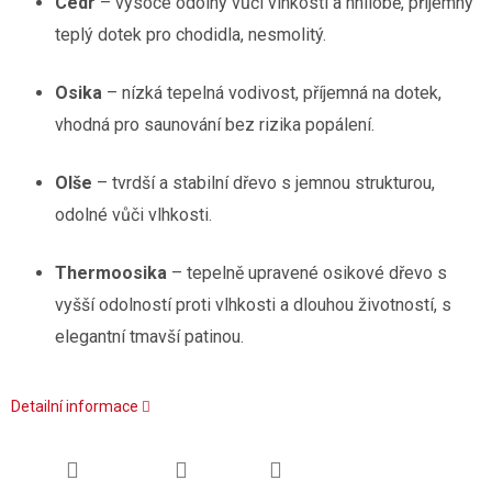
Cedr
– vysoce odolný vůči vlhkosti a hnilobě, příjemný
teplý dotek pro chodidla, nesmolitý.
Osika
– nízká tepelná vodivost, příjemná na dotek,
vhodná pro saunování bez rizika popálení.
Olše
– tvrdší a stabilní dřevo s jemnou strukturou,
odolné vůči vlhkosti.
Thermoosika
– tepelně upravené osikové dřevo s
vyšší odolností proti vlhkosti a dlouhou životností, s
elegantní tmavší patinou.
Detailní informace