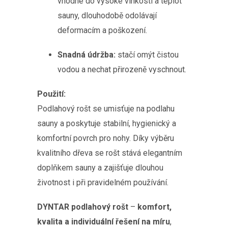
vhodné do vysoké vlhkosti a teplot
sauny, dlouhodobě odolávají
deformacím a poškození.
Snadná údržba:
stačí omýt čistou
vodou a nechat přirozeně vyschnout.
Použití:
Podlahový rošt se umisťuje na podlahu
sauny a poskytuje stabilní, hygienický a
komfortní povrch pro nohy. Díky výběru
kvalitního dřeva se rošt stává elegantním
doplňkem sauny a zajišťuje dlouhou
životnost i při pravidelném používání.
DYNTAR podlahový rošt
–
komfort,
kvalita a individuální řešení na míru
,