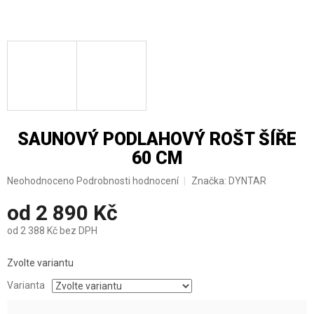
SAUNOVÝ PODLAHOVÝ ROŠT ŠÍŘE
60 CM
Průměrné
Neohodnoceno
Podrobnosti hodnocení
Značka:
DYNTAR
hodnocení
od
2 890 Kč
produktu
je
od
2 388 Kč
bez DPH
0,0
z
Měrná
5
Zvolte variantu
cena:
hvězdiček.
Varianta