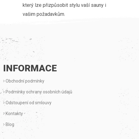
který lze přizpůsobit stylu vaší sauny i
vašim požadavkům.
Z
Á
P
INFORMACE
A
Obchodní podmínky
T
Podmínky ochrany osobních údajů
Í
Odstoupení od smlouvy
Kontakty
Blog