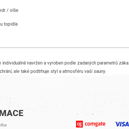
edr / olše
u topidla
e individuálně navržen a vyroben podle zadaných parametrů zákaz
hrání, ale také podtrhuje styl a atmosféru vaší sauny.
RMACE
atba