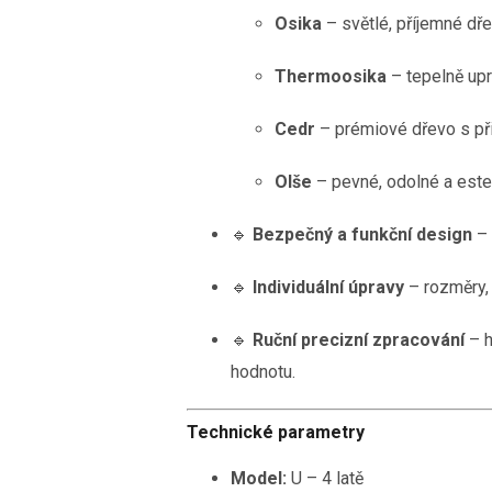
Osika
– světlé, příjemné dře
Thermoosika
– tepelně upr
Cedr
– prémiové dřevo s přir
Olše
– pevné, odolné a este
🔹
Bezpečný a funkční design
– 
🔹
Individuální úpravy
– rozměry, 
🔹
Ruční precizní zpracování
– h
hodnotu.
Technické parametry
Model:
U – 4 latě