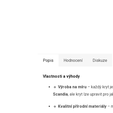
Popis
Hodnocení
Diskuze
Vlastnosti a výhody
🔹
Výroba na míru
– každý kryt j
Scandia
, ale kryt lze upravit pro j
🔹
Kvalitní přírodní materiály
– m