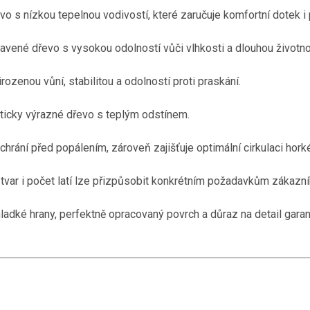
vo s nízkou tepelnou vodivostí, které zaručuje komfortní dotek i 
avené dřevo s vysokou odolností vůči vlhkosti a dlouhou životno
ozenou vůní, stabilitou a odolností proti praskání.
ticky výrazné dřevo s teplým odstínem.
chrání před popálením, zároveň zajišťuje optimální cirkulaci hor
tvar i počet latí lze přizpůsobit konkrétním požadavkům zákazní
ladké hrany, perfektně opracovaný povrch a důraz na detail garant