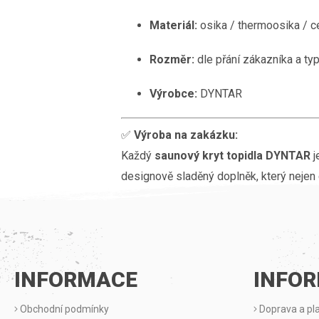
Materiál:
osika / thermoosika / c
Rozměr:
dle přání zákazníka a typ
Výrobce:
DYNTAR
✅
Výroba na zakázku:
Každý
saunový kryt topidla DYNTAR
j
designově sladěný doplněk, který nejen c
Z
Á
INFORMACE
INFO
P
Obchodní podmínky
Doprava a pl
A