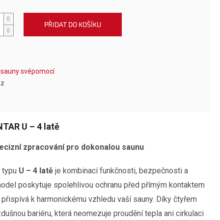
PŘIDAT DO KOŠÍKU
 sauny svépomocí
az
NTAR U – 4 latě
ecizní zpracování pro dokonalou saunu
R typu
U – 4 latě
je kombinací funkčnosti, bezpečnosti a
model poskytuje spolehlivou ochranu před přímým kontaktem
 přispívá k harmonickému vzhledu vaší sauny. Díky čtyřem
vzdušnou bariéru, která neomezuje proudění tepla ani cirkulaci