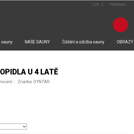
CZK
Přihlášení
NÁK
KOŠ
 sauny
NAŠE SAUNY
Čištění a údržba sauny
OBRAZY
OPIDLA U 4 LATĚ
nocení
Značka:
DYNTAR