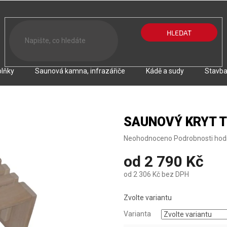
HLEDAT
lňky
Saunová kamna, infrazářiče
Kádě a sudy
Stavba
SAUNOVÝ KRYT T
Průměrné
Neohodnoceno
Podrobnosti hod
hodnocení
od
2 790 Kč
produktu
je
od
2 306 Kč
bez DPH
0,0
z
Měrná
5
Zvolte variantu
cena:
hvězdiček.
Varianta