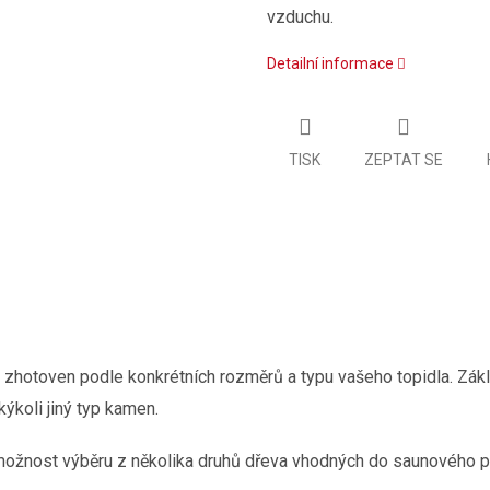
vzduchu.
Detailní informace
TISK
ZEPTAT SE
e zhotoven podle konkrétních rozměrů a typu vašeho topidla. Zák
akýkoli jiný typ kamen.
ožnost výběru z několika druhů dřeva vhodných do saunového pr