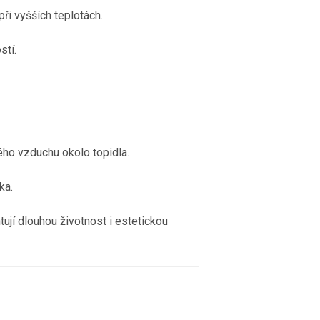
při vyšších teplotách.
stí.
kého vzduchu okolo topidla.
ka.
ují dlouhou životnost i estetickou