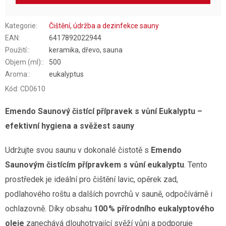
Kategorie
:
Čištění, údržba a dezinfekce sauny
EAN
:
6417892022944
Použití:
:
keramika, dřevo, sauna
Objem (ml):
:
500
Aroma:
:
eukalyptus
Kód:
CD0610
Emendo Saunový čistící přípravek s vůní Eukalyptu –
efektivní hygiena a svěžest sauny
Udržujte svou saunu v dokonalé čistotě s
Emendo
Saunovým čistícím přípravkem s vůní eukalyptu
. Tento
prostředek je ideální pro čištění lavic, opěrek zad,
podlahového roštu a dalších povrchů v sauně, odpočívárně i
ochlazovně. Díky obsahu
100 % přírodního eukalyptového
oleje
zanechává dlouhotrvající svěží vůni a podporuje