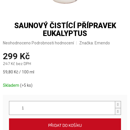
SAUNOVÝ ČISTÍCÍ PŘÍPRAVEK
EUKALYPTUS
Průměrné
Neohodnoceno
Podrobnosti hodnocení
Značka:
Emendo
hodnocení
299 Kč
produktu
je
247 Kč bez DPH
0,0
z
Měrná
59,80 Kč / 100 ml
5
cena:
hvězdiček.
Skladem
(>5 ks)
PŘIDAT DO KOŠÍKU