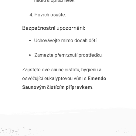
hadru a opláchněte.
Povrch osušte.
Bezpečnostní upozornění:
Uchovávejte mimo dosah dětí.
Zamezte přemrznutí prostředku.
Zajistěte své sauně čistotu, hygienu a
osvěžující eukalyptovou vůni s
Emendo
Saunovým čistícím přípravkem
.
Z