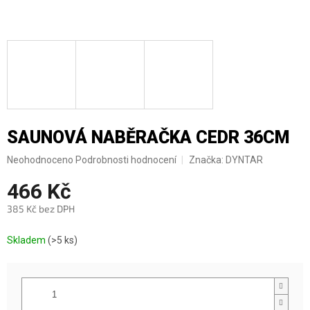
SAUNOVÁ NABĚRAČKA CEDR 36CM
Průměrné
Neohodnoceno
Podrobnosti hodnocení
Značka:
DYNTAR
hodnocení
466 Kč
produktu
je
385 Kč bez DPH
0,0
z
Měrná
5
Skladem
(>5 ks)
cena:
hvězdiček.