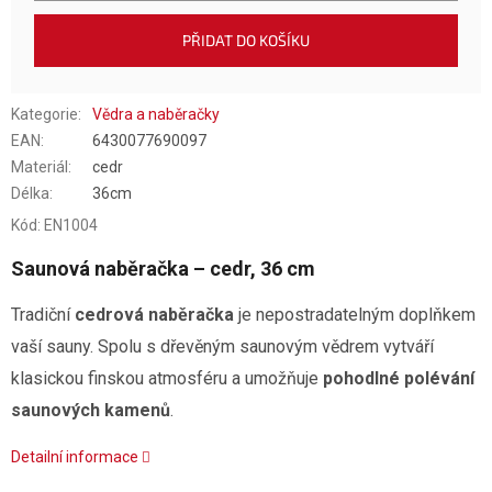
PŘIDAT DO KOŠÍKU
Kategorie
:
Vědra a naběračky
EAN
:
6430077690097
Materiál
:
cedr
Délka
:
36cm
Kód:
EN1004
Saunová naběračka – cedr, 36 cm
Tradiční
cedrová naběračka
je nepostradatelným doplňkem
vaší sauny. Spolu s dřevěným saunovým vědrem vytváří
klasickou finskou atmosféru a umožňuje
pohodlné polévání
saunových kamenů
.
Detailní informace