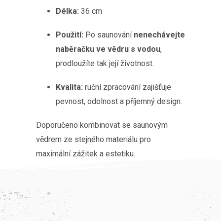
Délka:
36 cm
Použití:
Po saunování
nenechávejte
naběračku ve vědru s vodou
,
prodloužíte tak její životnost.
Kvalita:
ruční zpracování zajišťuje
pevnost, odolnost a příjemný design.
Doporučeno kombinovat se saunovým
vědrem ze stejného materiálu pro
maximální zážitek a estetiku.
Z
Á