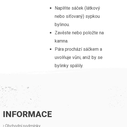
Naplňte sáček (látkový
nebo síťovaný) sypkou
bylinou.
Zavěste nebo položte na
kamna.
Pára prochází sáčkem a
uvolňuje vůni, aniž by se
bylinky spálily.
Z
Á
P
INFORMACE
A
Obchodní podmínky