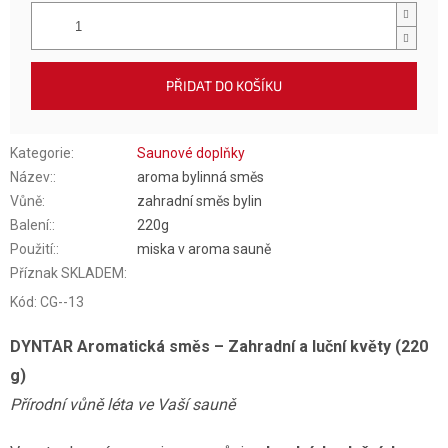
PŘIDAT DO KOŠÍKU
Kategorie
:
Saunové doplňky
Název:
:
aroma bylinná směs
Vůně
:
zahradní směs bylin
Balení:
:
220g
Použití:
:
miska v aroma sauně
Příznak SKLADEM
:
Kód:
CG--13
DYNTAR Aromatická směs – Zahradní a luční květy (220
g)
Přírodní vůně léta ve Vaší sauně