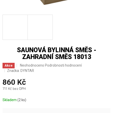
SAUNOVÁ BYLINNÁ SMĚS -
ZAHRADNÍ SMĚS 18013
Průměrné
Neohodnoceno
Podrobnosti hodnocení
Akce
hodnocení
Značka:
DYNTAR
produktu
je
860 Kč
0,0
711 Kč bez DPH
z
5
Měrná
hvězdiček.
Skladem
(2 ks)
cena: