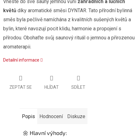
Vneste do své sauny jemnou vůni
zahradních a lučních
květů
díky aromatické směsi DYNTAR. Tato přírodní bylinná
směs byla pečlivě namíchána z kvalitních sušených květů a
bylin, které navozují pocit klidu, harmonie a propojení s
přírodou. Obohaťte svůj saunový rituál o jemnou a přirozenou
aromaterapii.
Detailní informace
ZEPTAT SE
HLÍDAT
SDÍLET
Popis
Hodnocení
Diskuze
🌼 Hlavní výhody: