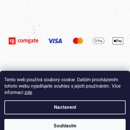
Tento web používá soubory cookie. Dalším procházením
tohoto webu vyjadřujete souhlas s jejich používáním.. Více
informací
zde
.
Nastavení
Vytvořil
Štefan Mazáň
na
Shoptetu
Copyright 2026
Saunapoint.cz
. Všechna práva vyhrazena.
Souhlasím
Upravit nastavení cookies