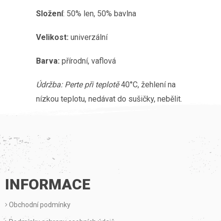
Složení
: 50% len, 50% bavlna
Velikost:
univerzální
Barva:
přírodní, vaflová
Údržba: Perte při teplotě
40°C, žehlení na
nízkou teplotu, nedávat do sušičky, nebělit.
Z
Á
P
INFORMACE
A
Obchodní podmínky
T