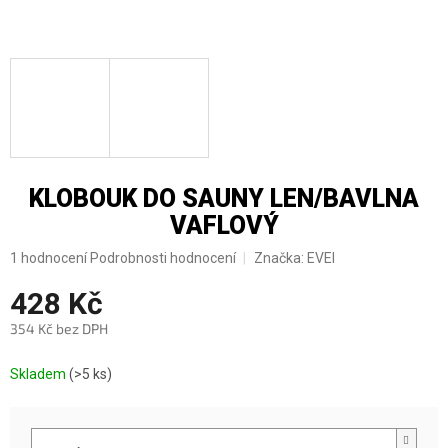
KLOBOUK DO SAUNY LEN/BAVLNA
VAFLOVÝ
Průměrné
1 hodnocení
Podrobnosti hodnocení
Značka:
EVEI
hodnocení
428 Kč
produktu
je
354 Kč bez DPH
5,0
z
Měrná
5
Skladem
(>5 ks)
cena:
hvězdiček.