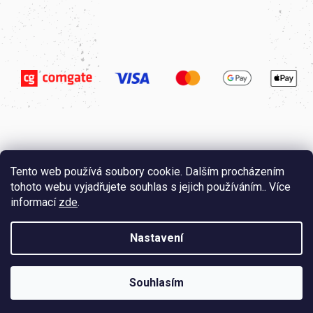
Tento web používá soubory cookie. Dalším procházením
tohoto webu vyjadřujete souhlas s jejich používáním.. Více
informací
zde
.
Nastavení
Vytvořil
Štefan Mazáň
na
Shoptetu
Copyright 2026
Saunapoint.cz
. Všechna práva vyhrazena.
Souhlasím
Upravit nastavení cookies