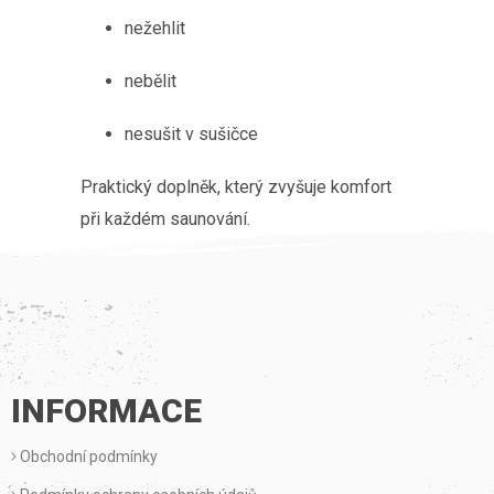
nežehlit
nebělit
nesušit v sušičce
Praktický doplněk, který zvyšuje komfort
při každém saunování.
Z
Á
P
INFORMACE
A
Obchodní podmínky
T