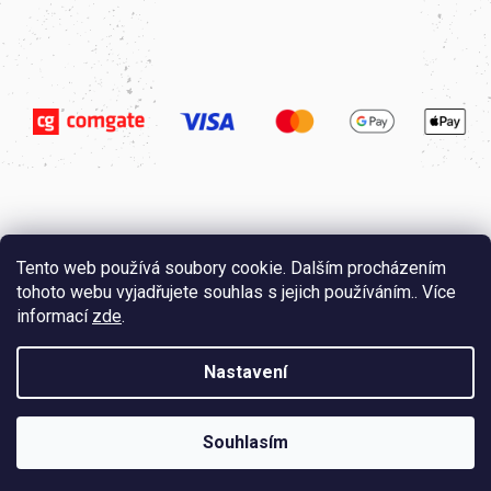
Tento web používá soubory cookie. Dalším procházením
tohoto webu vyjadřujete souhlas s jejich používáním.. Více
informací
zde
.
Nastavení
Vytvořil
Štefan Mazáň
na
Shoptetu
Copyright 2026
Saunapoint.cz
. Všechna práva vyhrazena.
Souhlasím
Upravit nastavení cookies