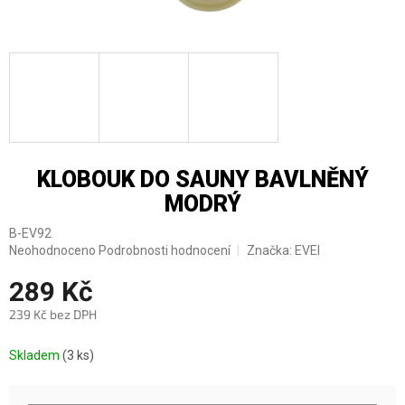
KLOBOUK DO SAUNY BAVLNĚNÝ
MODRÝ
B-EV92
Průměrné
Neohodnoceno
Podrobnosti hodnocení
Značka:
EVEI
hodnocení
289 Kč
produktu
je
239 Kč bez DPH
0,0
z
Měrná
5
Skladem
(3 ks)
cena:
hvězdiček.