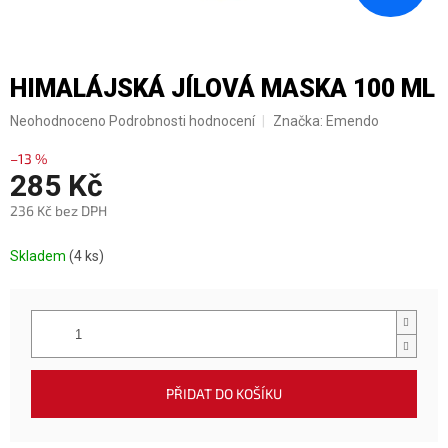
HIMALÁJSKÁ JÍLOVÁ MASKA 100 ML
Průměrné
Neohodnoceno
Podrobnosti hodnocení
Značka:
Emendo
hodnocení
produktu
–13 %
285 Kč
je
0,0
236 Kč bez DPH
z
5
Měrná
hvězdiček.
Skladem
(4 ks)
cena:
PŘIDAT DO KOŠÍKU