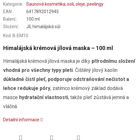
Kategorie
:
Saunová kosmetika, soli, oleje, peelingy
EAN
:
6417892012945
Balení:
:
100 ml
Složení:
:
Jíl, himalájská sůl
Kód:
B-EM10
Himalájská krémová jílová maska – 100 ml
Himalájská krémová jílová maska je díky
přírodnímu složení
vhodná pro všechny typy pleti
. Čištěný jílový kaolin
důkladně čistí pleť, podporuje odstraňování nečistot a
lehce redukuje póry
, zatímco krémový základ dodává
masce
hydratační vlastnosti
, takže pleť zůstává jemná a
vláčná.
Detailní informace