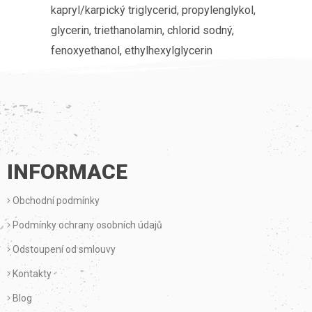
kapryl/karpický triglycerid, propylenglykol,
glycerin, triethanolamin, chlorid sodný,
fenoxyethanol, ethylhexylglycerin
Z
Á
P
INFORMACE
A
Obchodní podmínky
T
Podmínky ochrany osobních údajů
Í
Odstoupení od smlouvy
Kontakty
Blog